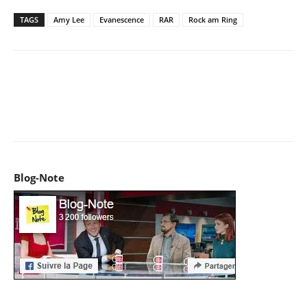
TAGS
Amy Lee
Evanescence
RAR
Rock am Ring
Facebook
X
Pinterest
WhatsApp
Email
I
Blog-Note