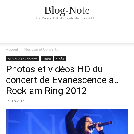
Blog-Note
Le Post-it ® du web depuis 2005
Accueil
Musique et Concerts
Musique et Concerts
Photo
Vidéo
Photos et vidéos HD du
concert de Evanescence au
Rock am Ring 2012
7 juin 2012