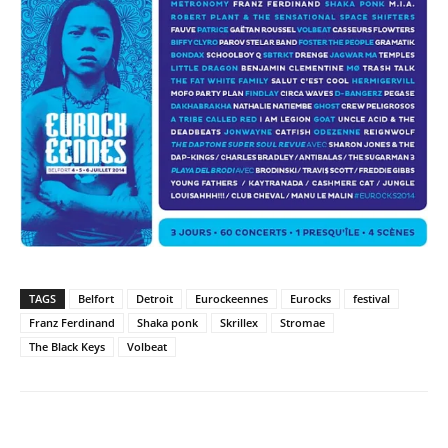
TAGS
Belfort
Detroit
Eurockeennes
Eurocks
festival
Franz Ferdinand
Shaka ponk
Skrillex
Stromae
The Black Keys
Volbeat