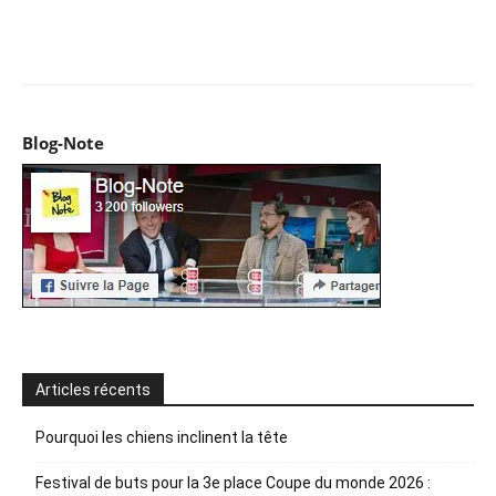
Facebook
X
Pinterest
WhatsApp
Email
I
Blog-Note
Articles récents
Pourquoi les chiens inclinent la tête
Festival de buts pour la 3e place Coupe du monde 2026 :