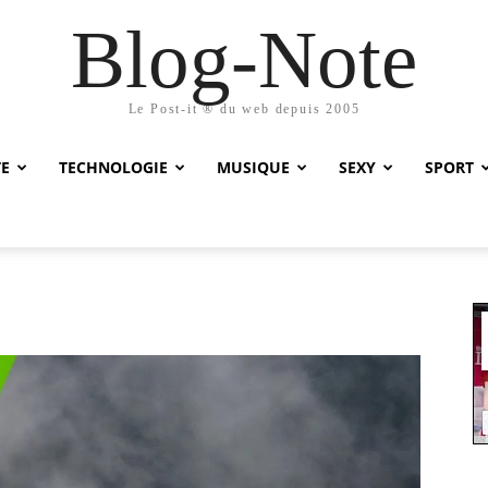
Blog-Note
Le Post-it ® du web depuis 2005
TE
TECHNOLOGIE
MUSIQUE
SEXY
SPORT