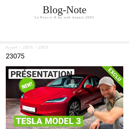
Blog-Note
Le Post-it ® du web depuis 2005
Accueil
23075
23075
23075