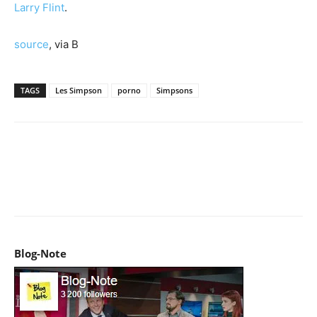
Larry Flint
.
source
, via B
TAGS
Les Simpson
porno
Simpsons
Facebook
X
Pinterest
WhatsApp
Email
I
Blog-Note