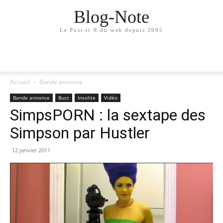
Blog-Note
Le Post-it ® du web depuis 2005
Accueil
Bande annonce
Bande annonce
Buzz
Insolite
Vidéo
SimpsPORN : la sextape des
Simpson par Hustler
12 janvier 2011