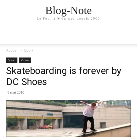
Blog-Note
Le Post-it ® du web depuis 2005
Accueil
Sport
Sport
Vidéo
Skateboarding is forever by
DC Shoes
8 mai 2010