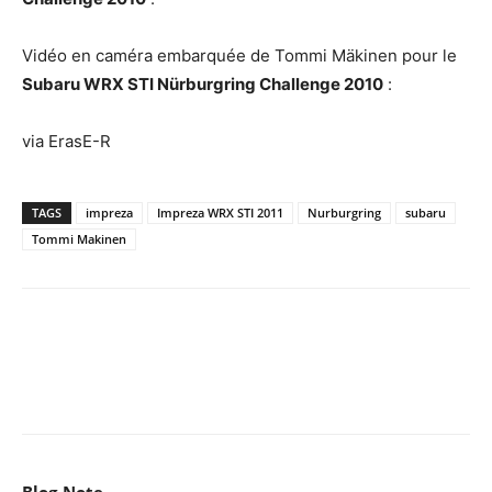
Vidéo en caméra embarquée de Tommi Mäkinen pour le
Subaru WRX STI Nürburgring Challenge 2010
:
via ErasE-R
TAGS
impreza
Impreza WRX STI 2011
Nurburgring
subaru
Tommi Makinen
Facebook
X
Pinterest
WhatsApp
Email
I