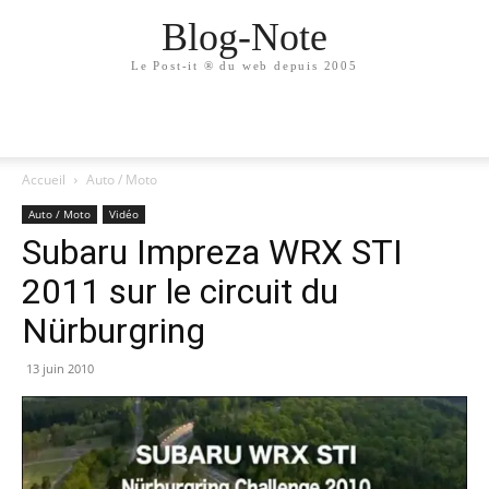
Blog-Note
Le Post-it ® du web depuis 2005
Accueil
Auto / Moto
Auto / Moto
Vidéo
Subaru Impreza WRX STI
2011 sur le circuit du
Nürburgring
13 juin 2010