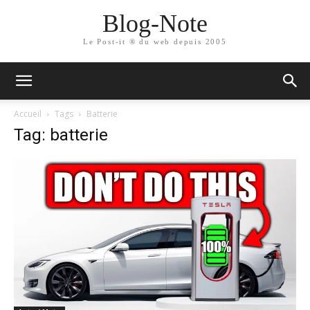
Blog-Note
Le Post-it ® du web depuis 2005
Accueil
Tags
Batterie
Tag: batterie