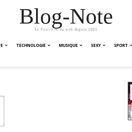
Blog-Note
Le Post-it ® du web depuis 2005
TE
TECHNOLOGIE
MUSIQUE
SEXY
SPORT