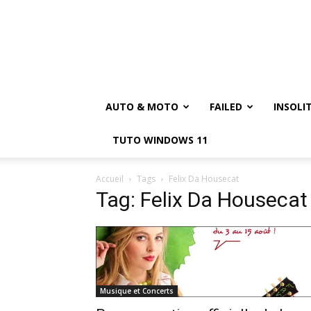
AUTO & MOTO
FAILED
INSOLI
TUTO WINDOWS 11
Accueil
Tags
Felix Da Housecat
Tag: Felix Da Housecat
Musique et Concerts