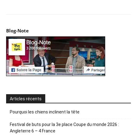
Facebook
X
Pinterest
WhatsApp
Email
I
Blog-Note
Articles récents
Pourquoi les chiens inclinent la tête
Festival de buts pour la 3e place Coupe du monde 2026 :
Angleterre 6 – 4 France