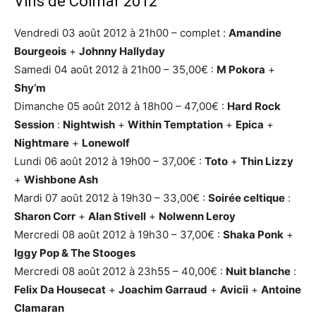
Vins de Colmar 2012
Vendredi 03 août 2012 à 21h00 – complet :
Amandine
Bourgeois
+
Johnny Hallyday
Samedi 04 août 2012 à 21h00 – 35,00€ :
M Pokora
+
Shy’m
Dimanche 05 août 2012 à 18h00 – 47,00€ :
Hard Rock
Session
:
Nightwish
+
Within Temptation
+
Epica
+
Nightmare
+
Lonewolf
Lundi 06 août 2012 à 19h00 – 37,00€ :
Toto
+
Thin Lizzy
+
Wishbone Ash
Mardi 07 août 2012 à 19h30 – 33,00€ :
Soirée celtique
:
Sharon Corr
+
Alan Stivell
+
Nolwenn Leroy
Mercredi 08 août 2012 à 19h30 – 37,00€ :
Shaka Ponk
+
Iggy Pop & The Stooges
Mercredi 08 août 2012 à 23h55 – 40,00€ :
Nuit blanche
:
Felix Da Housecat
+
Joachim Garraud
+
Avicii
+
Antoine
Clamaran