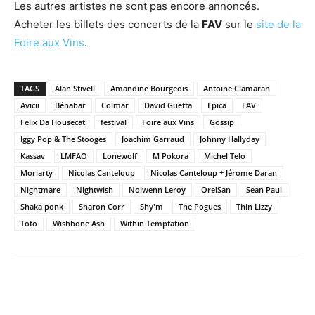
Les autres artistes ne sont pas encore annoncés.
Acheter les billets des concerts de la
FAV
sur le
site de la
Foire aux Vins
.
TAGS
Alan Stivell
Amandine Bourgeois
Antoine Clamaran
Avicii
Bénabar
Colmar
David Guetta
Epica
FAV
Felix Da Housecat
festival
Foire aux Vins
Gossip
Iggy Pop & The Stooges
Joachim Garraud
Johnny Hallyday
Kassav
LMFAO
Lonewolf
M Pokora
Michel Telo
Moriarty
Nicolas Canteloup
Nicolas Canteloup + Jérome Daran
Nightmare
Nightwish
Nolwenn Leroy
OrelSan
Sean Paul
Shaka ponk
Sharon Corr
Shy'm
The Pogues
Thin Lizzy
Toto
Wishbone Ash
Within Temptation