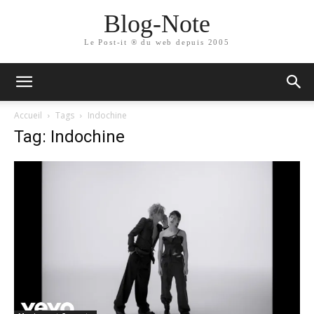
Blog-Note
Le Post-it ® du web depuis 2005
Accueil
Tags
Indochine
Tag: Indochine