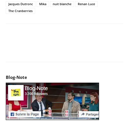
Jacques Dutronc
Mika
nuit blanche
Renan Luce
The Cranberries
Facebook
X
Pinterest
WhatsApp
Email
I
Blog-Note