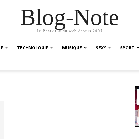
Blog-Note
Le Post-it ® du web depuis 2005
TE
TECHNOLOGIE
MUSIQUE
SEXY
SPORT