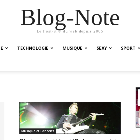
Blog-Note
Le Post-it ® du web depuis 2005
TE
TECHNOLOGIE
MUSIQUE
SEXY
SPORT
Musique et Concerts