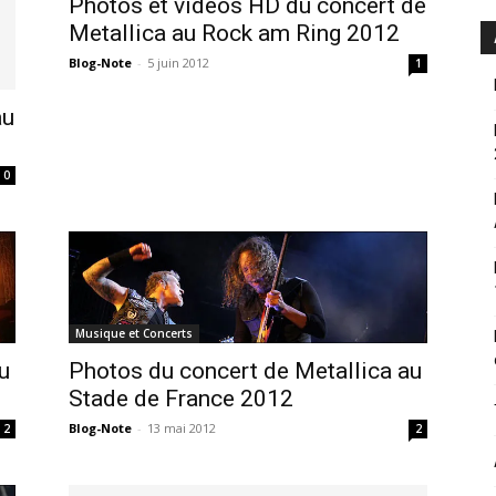
Photos et vidéos HD du concert de
Metallica au Rock am Ring 2012
Blog-Note
-
5 juin 2012
1
au
0
Musique et Concerts
u
Photos du concert de Metallica au
Stade de France 2012
Blog-Note
-
13 mai 2012
2
2