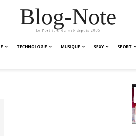
Blog-Note
Le Post-it ® du web depuis 2005
TE
TECHNOLOGIE
MUSIQUE
SEXY
SPORT