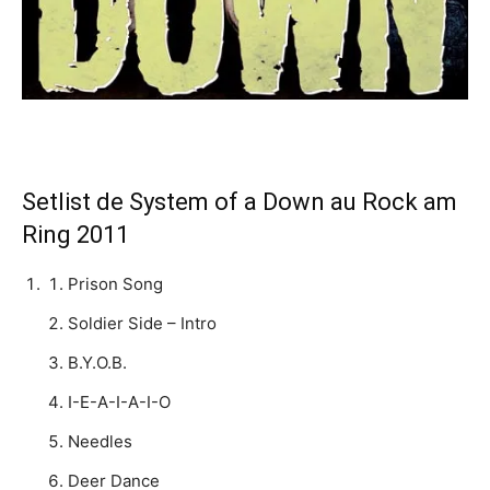
Setlist de System of a Down au Rock am
Ring 2011
Prison Song
Soldier Side – Intro
B.Y.O.B.
I-E-A-I-A-I-O
Needles
Deer Dance