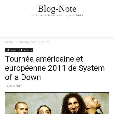
Blog-Note
Le Post-it ® du web depuis 2005
Accueil
Musique et Concerts
Musique et Concerts
Tournée américaine et
européenne 2011 de System
of a Down
3 mars 2011