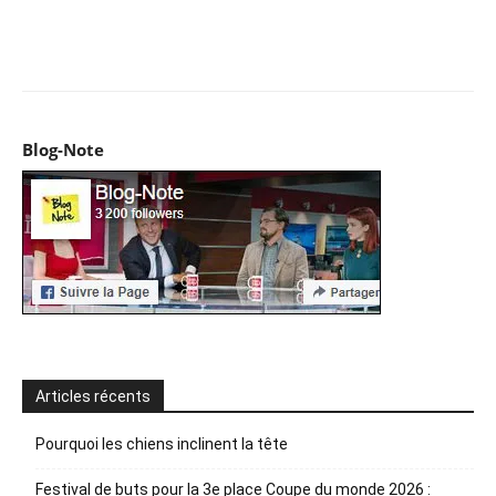
Facebook
X
Pinterest
WhatsApp
Email
I
Blog-Note
Articles récents
Pourquoi les chiens inclinent la tête
Festival de buts pour la 3e place Coupe du monde 2026 :