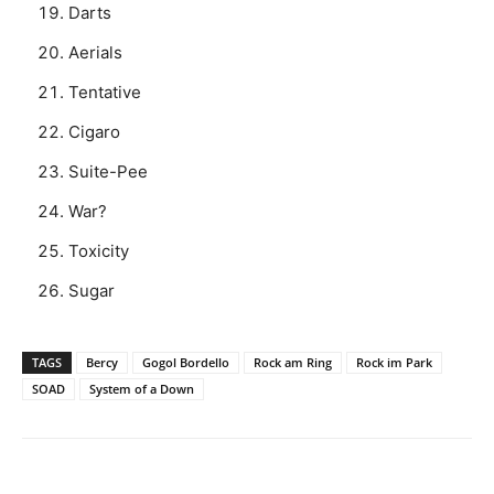
Darts
Aerials
Tentative
Cigaro
Suite-Pee
War?
Toxicity
Sugar
TAGS
Bercy
Gogol Bordello
Rock am Ring
Rock im Park
SOAD
System of a Down