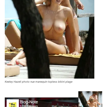
Keeley Hazell photo nue manequin topless bikini plage