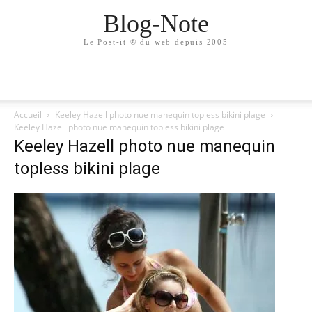
Blog-Note
Le Post-it ® du web depuis 2005
Accueil
Keeley Hazell photo nue manequin topless bikini plage
Keeley Hazell photo nue manequin topless bikini plage
Keeley Hazell photo nue manequin
topless bikini plage