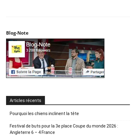
Facebook
X
Pinterest
WhatsApp
Email
I
Blog-Note
Articles récents
Pourquoi les chiens inclinent la tête
Festival de buts pour la 3e place Coupe du monde 2026 :
Angleterre 6 – 4 France