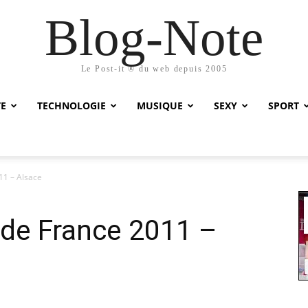
Blog-Note
Le Post-it ® du web depuis 2005
TE
TECHNOLOGIE
MUSIQUE
SEXY
SPORT
11 – Alsace
 de France 2011 –