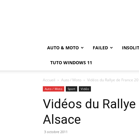
AUTO & MOTO
FAILED
INSOLI
TUTO WINDOWS 11
Accueil
Auto / Moto
Vidéos du Rallye de France 20
Auto / Moto
Sport
Vidéo
Vidéos du Rallye
Alsace
3 octobre 2011