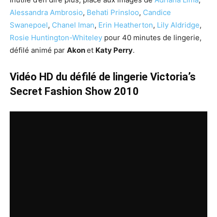
Alessandra Ambrosio
,
Behati Prinsloo
,
Candice
Swanepoel
,
Chanel Iman
,
Erin Heatherton
,
Lily Aldridge
,
Rosie Huntington-Whiteley
pour 40 minutes de lingerie,
défilé animé par
Akon
et
Katy Perry
.
Vidéo HD du défilé de lingerie Victoria’s
Secret Fashion Show 2010