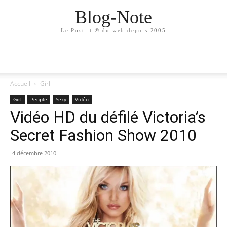
Blog-Note
Le Post-it ® du web depuis 2005
Accueil
Girl
Girl
People
Sexy
Vidéo
Vidéo HD du défilé Victoria’s
Secret Fashion Show 2010
4 décembre 2010