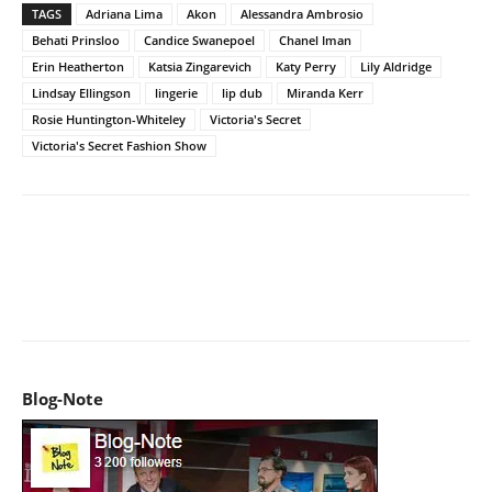
TAGS
Adriana Lima
Akon
Alessandra Ambrosio
Behati Prinsloo
Candice Swanepoel
Chanel Iman
Erin Heatherton
Katsia Zingarevich
Katy Perry
Lily Aldridge
Lindsay Ellingson
lingerie
lip dub
Miranda Kerr
Rosie Huntington-Whiteley
Victoria's Secret
Victoria's Secret Fashion Show
Facebook
X
Pinterest
WhatsApp
Email
I
Blog-Note