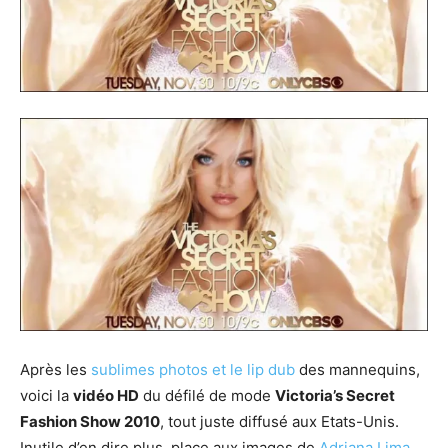
Après les
sublimes photos et le lip dub
des mannequins,
voici la
vidéo HD
du défilé de mode
Victoria’s Secret
Fashion Show 2010
, tout juste diffusé aux Etats-Unis.
Inutile d’en dire plus, place aux images de
Adriana Lima
,