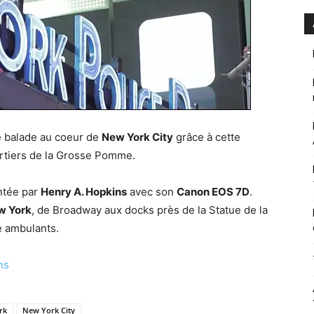
e balade au coeur de
New York City
grâce à cette
artiers de la Grosse Pomme.
ontée par
Henry A. Hopkins
avec son
Canon EOS 7D
.
w York
, de Broadway aux docks près de la Statue de la
e ambulants.
ns
rk
New York City