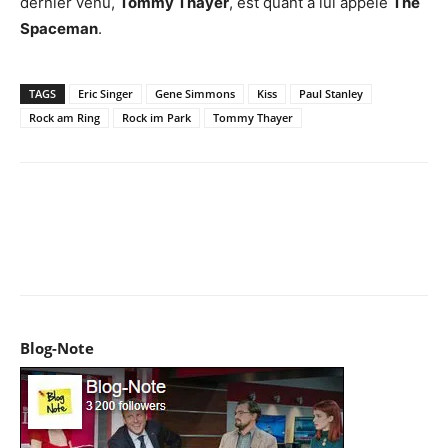
dernier venu,
Tommy Thayer
, est quant à lui appelé
The
Spaceman
.
TAGS
Eric Singer
Gene Simmons
Kiss
Paul Stanley
Rock am Ring
Rock im Park
Tommy Thayer
Facebook
X
Pinterest
WhatsApp
Email
I
Blog-Note