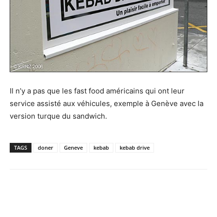
Il n’y a pas que les fast food américains qui ont leur
service assisté aux véhicules, exemple à Genève avec la
version turque du sandwich.
TAGS
doner
Geneve
kebab
kebab drive
Facebook
X
Pinterest
WhatsApp
Email
I