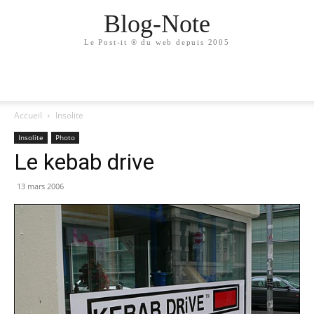
Blog-Note
Le Post-it ® du web depuis 2005
Accueil
Insolite
Insolite
Photo
Le kebab drive
13 mars 2006