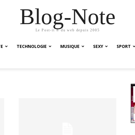
Blog-Note
Le Post-it ® du web depuis 2005
TE
TECHNOLOGIE
MUSIQUE
SEXY
SPORT